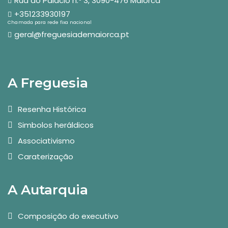
Rua do Palácio n.º 3, 3090-476 Maiorca
+351233930197
Chamada para rede fixa nacional
geral@freguesiademaiorca.pt
A Freguesia
Resenha Histórica
Simbolos heráldicos
Associativismo
Caraterização
A Autarquia
Composição do executivo