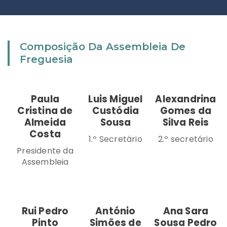
Composição Da Assembleia De
Freguesia
Paula
Luis Miguel
Alexandrina
Cristina de
Custódia
Gomes da
Almeida
Sousa
Silva Reis
Costa
1.º Secretário
2.º secretário
Presidente da
Assembleia
Rui Pedro
António
Ana Sara
Pinto
Simões de
Sousa Pedro