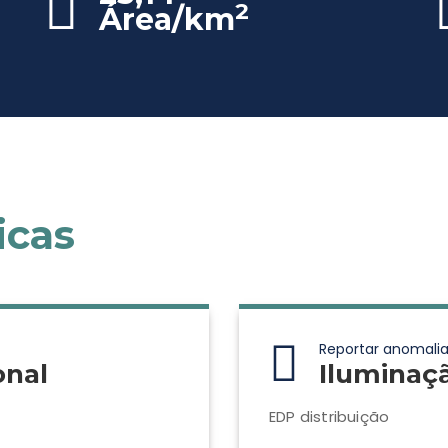
2
Área/km
icas
Reportar anomalia
onal
Iluminaç
EDP distribuição