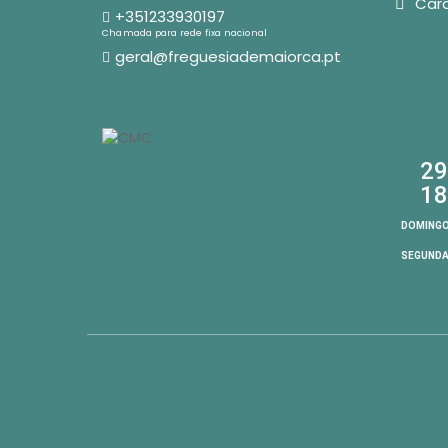
Car
+351233930197
Chamada para rede fixa nacional
geral@freguesiademaiorca.pt