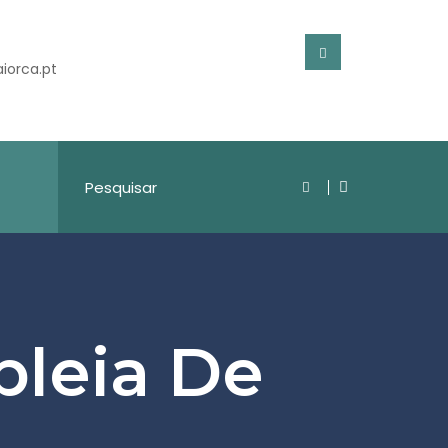
iorca.pt
leia De