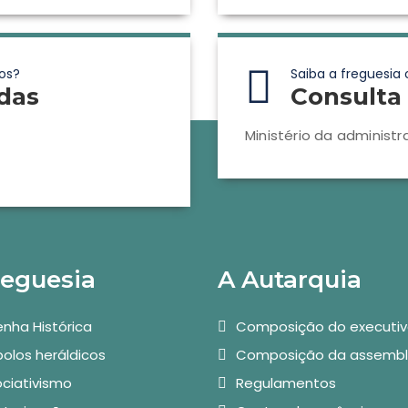
os?
Saiba a freguesia 
das
Consulta 
Ministério da administr
reguesia
A Autarquia
nha Histórica
Composição do executi
olos heráldicos
Composição da assembl
ciativismo
Regulamentos