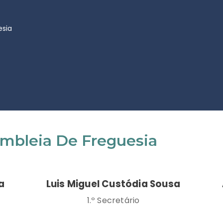
esia
mbleia De Freguesia
a
Luis Miguel Custódia Sousa
1.º Secretário