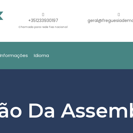
+351233930197
geral@freguesiadema
Chamada para rede fixa nacional
Informações
Idioma
ão Da Assemb