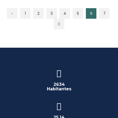
‹
1
2
3
4
5
6
7
2634
Habitantes
25,14