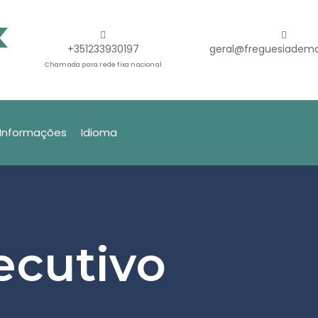
+351233930197
geral@freguesiadema
Chamada para rede fixa nacional
Informações
Idioma
ecutivo