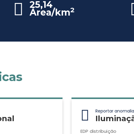
25,14
2
Área/km
icas
Reportar anomalia
onal
Iluminaç
EDP distribuição