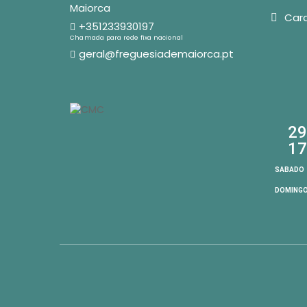
Maiorca
Car
+351233930197
Chamada para rede fixa nacional
geral@freguesiademaiorca.pt