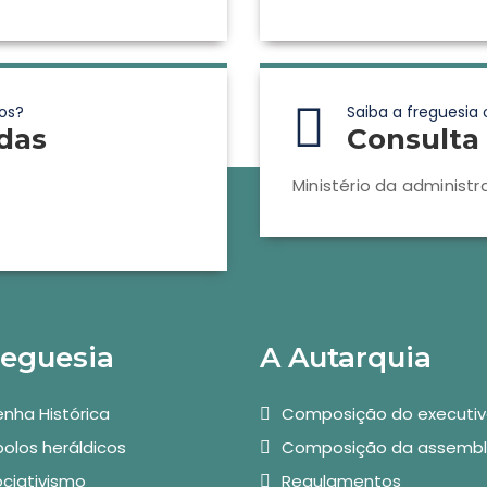
os?
Saiba a freguesia 
das
Consulta 
Ministério da administr
reguesia
A Autarquia
nha Histórica
Composição do executi
olos heráldicos
Composição da assembl
ciativismo
Regulamentos